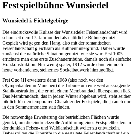
Festspielbühne Wunsiedel
Wunsiedel i. Fichtelgebirge
Die eindrucksvolle Kulisse der Wunsiedeler Felsenlandschaft wird
schon seit dem 17. Jahrhundert als natürliche Bühne genutzt.
Gespielt wird gegen den Hang, also mit der romantischen
Felsenlandschaft gleichsam als Bühnenhintergrund. Dabei wurde
zunächst die natürliche Situation genutzt, wie sie war. Erst 1905
errichtete man eine erste Zuschauertribüne, damals noch als einfache
Holzkonstruktion. Nur wenig später, 1912 wurde dann ein noch
heute vorhandenes, steinernes Sockelbauwerk hinzugefügt.
Frei Otto [1] erweiterte dann 1969 (also noch vor den
Olympiabauten in München) die Tribüne um eine weit auskragende
Stahlkonstruktion, die er mit einem Membrandach überspannen ließ.
Das Membrandach, das in jedem Winter abgebaut wird, steht seither
bildlich für den temporären Charakter der Festspiele, die ja auch nur
in den Sommermonaten statt finden.
Die notwendige Erweiterung der betrieblichen Flächen wurde
genutzt, um die eindrucksvolle Aufführung eines Festspieltheaters in
der dunklen Felsen- und Waldlandschaft weiter zu entwickeln.
Dabei sollten die Eingriffe in die gestaltete Felsenlandschaft auf ein