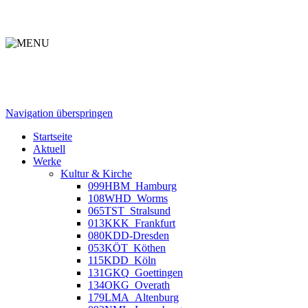
Navigation überspringen
Startseite
Aktuell
Werke
Kultur & Kirche
099HBM_Hamburg
108WHD_Worms
065TST_Stralsund
013KKK_Frankfurt
080KDD-Dresden
053KÖT_Köthen
115KDD_Köln
131GKQ_Goettingen
134OKG_Overath
179LMA_Altenburg