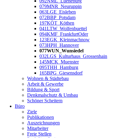
092NML_Lueneburg
079MNR_Neuruppin
063LGE_Eisleben
072BBP_Potsdam
197KÖT_Köthen
041LTW_Wolfenbuettel
094KMF_FrankfurtOder
123EGK_Kleinmachnow
073HPH_Hannover
077WUN_Wunsiedel
032LGS_Kulturhaus_Grossenhain
145MCK_Muenster
095THH_Hamburg
165BPG_Giesensdorf
Wohnen & Städtebau
Arbeit & Gewerbe
Bildung & Sport
Denkmalschutz & Umbau
Schöner Scheitern
Büro
Ziele
Publikationen
Auszeichnungen
Mitarbeiter
Freie Stellen