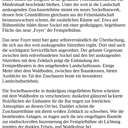
Mindestmaß beschränkt bleiben. Unter der weit in die Landschaft
auskragenden Zuschauertribüne nimmt ein neues Sockelbauwerk,
dessen freie Grundrißform gleichsam aus der Felsenlandschaft
herauszuwachsen scheint, die zusätzlichen Räume auf. Etwa auf
Bühnenhöhe bildet dieser Sockel mit einer großzügigen, begehbaren
Fläche das neue ‚Foyer’ der Festspielbühne.
Das neue Foyer nutzt hier ganz selbstverständlich die Überdachung,
die sich aus den weit auskragenden Sitzreihen ergibt. Dort sind auch
die wichtigsten Serviceflächen angeordnet. Der gebaute Gegensatz
zwischen dem erdverbundenen Sockel und den frei auskragenden
Sitzreihen mit dem Zeltdach prägt die Einbindung des
Festspieltheaters in den umgebenden Landschaftsraum. Einige
Meter über dem Waldboden, zwischen den Baumkronen, bieten
Ausblicke ins Tal den Zuschauern heute ein besonderes
Landschaftserlebnis.
Die Sockelbauwerke in dunkelgrau eingefärbtem Beton scheinen
mit dem Waldboden zu verschmelzen; dunkelrot glänzend lackierte
Holzflächen der Einbauten für die Bar tragen zur feierlichen
Atmosphäre an diesem Ort bei. Darüber scheint die
Zuschauertribüne mit ihrem weißen Zeltdach zu schweben. Wie die
bestehenden Anlagen, so tragen auch die neu eingefügten Bauteile
zur eindrucksvollen Inszenierung der Festspielbühne als Lichtung
inmitten der dunklen Felsen- und Waldkulisse bei.