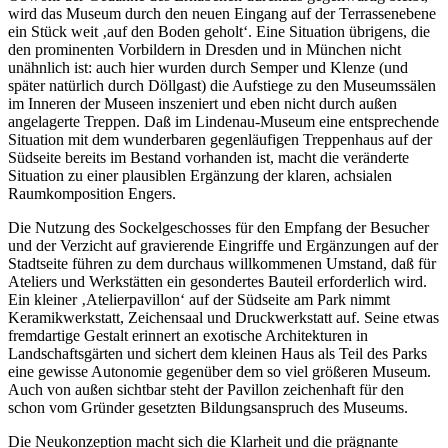
wird das Museum durch den neuen Eingang auf der Terrassenebene
ein Stück weit ‚auf den Boden geholt‘. Eine Situation übrigens, die
den prominenten Vorbildern in Dresden und in München nicht
unähnlich ist: auch hier wurden durch Semper und Klenze (und
später natürlich durch Döllgast) die Aufstiege zu den Museumssälen
im Inneren der Museen inszeniert und eben nicht durch außen
angelagerte Treppen. Daß im Lindenau-Museum eine entsprechende
Situation mit dem wunderbaren gegenläufigen Treppenhaus auf der
Südseite bereits im Bestand vorhanden ist, macht die veränderte
Situation zu einer plausiblen Ergänzung der klaren, achsialen
Raumkomposition Engers.
Die Nutzung des Sockelgeschosses für den Empfang der Besucher
und der Verzicht auf gravierende Eingriffe und Ergänzungen auf der
Stadtseite führen zu dem durchaus willkommenen Umstand, daß für
Ateliers und Werkstätten ein gesondertes Bauteil erforderlich wird.
Ein kleiner ‚Atelierpavillon‘ auf der Südseite am Park nimmt
Keramikwerkstatt, Zeichensaal und Druckwerkstatt auf. Seine etwas
fremdartige Gestalt erinnert an exotische Architekturen in
Landschaftsgärten und sichert dem kleinen Haus als Teil des Parks
eine gewisse Autonomie gegenüber dem so viel größeren Museum.
Auch von außen sichtbar steht der Pavillon zeichenhaft für den
schon vom Gründer gesetzten Bildungsanspruch des Museums.
Die Neukonzeption macht sich die Klarheit und die prägnante