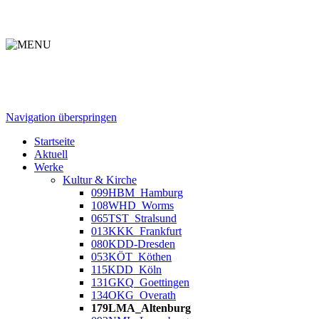
Navigation überspringen
Startseite
Aktuell
Werke
Kultur & Kirche
099HBM_Hamburg
108WHD_Worms
065TST_Stralsund
013KKK_Frankfurt
080KDD-Dresden
053KÖT_Köthen
115KDD_Köln
131GKQ_Goettingen
134OKG_Overath
179LMA_Altenburg