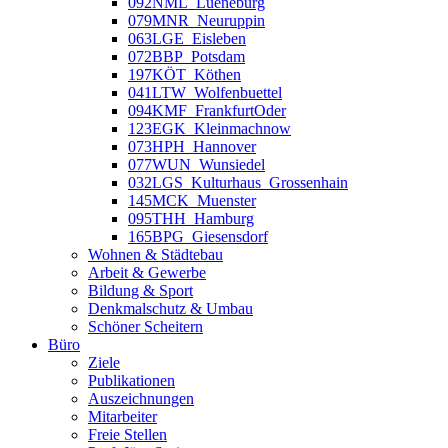
092NML_Lueneburg
079MNR_Neuruppin
063LGE_Eisleben
072BBP_Potsdam
197KÖT_Köthen
041LTW_Wolfenbuettel
094KMF_FrankfurtOder
123EGK_Kleinmachnow
073HPH_Hannover
077WUN_Wunsiedel
032LGS_Kulturhaus_Grossenhain
145MCK_Muenster
095THH_Hamburg
165BPG_Giesensdorf
Wohnen & Städtebau
Arbeit & Gewerbe
Bildung & Sport
Denkmalschutz & Umbau
Schöner Scheitern
Büro
Ziele
Publikationen
Auszeichnungen
Mitarbeiter
Freie Stellen