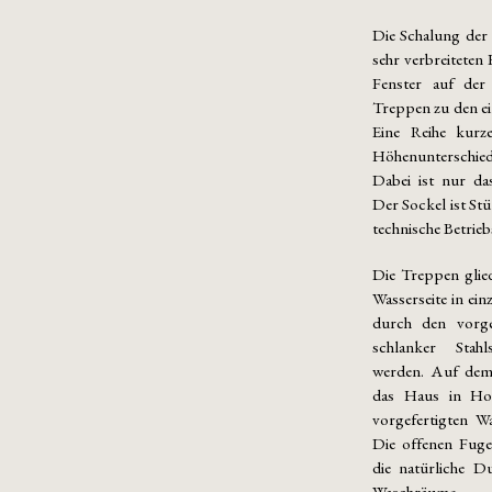
Die Schalung der
sehr verbreiteten
Fenster auf der
Treppen zu den e
Eine Reihe kurz
Höhenunterschied
Dabei ist nur da
Der Sockel ist St
technische Betrie
Die Treppen glie
Wasserseite in ein
durch den vorge
schlanker Stah
werden. Auf dem
das Haus in Hol
vorgefertigten W
Die offenen Fuge
die natürliche 
Waschräume.