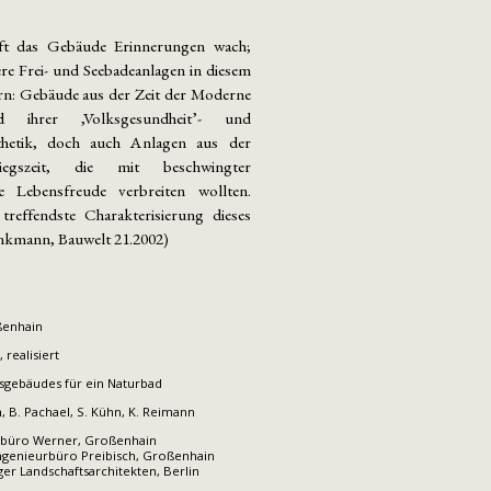
uft das Gebäude Erinnerungen wach;
ere Frei- und Seebadeanlagen in diesem
rn: Gebäude aus der Zeit der Moderne
ihrer ‚Volksgesundheit’- und
thetik, doch auch Anlagen aus der
iegszeit, die mit beschwingter
e Lebensfreude verbreiten wollten.
 treffendste Charakterisierung dieses
inkmann, Bauwelt 21.2002)
ßenhain
 realisiert
sgebäudes für ein Naturbad
ch, B. Pachael, S. Kühn, K. Reimann
rbüro Werner, Großenhain
genieurbüro Preibisch, Großenhain
ger Landschaftsarchitekten, Berlin