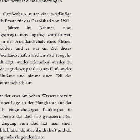
bades berührt diese Erinnerungen.
 Großenhain nutzt eine weitläufige
als Ersatz für das Carolabad von 1903–
r Jahren im Rahmen eines
ungsprogramms angelegt worden war.
 in der Auenlandschaft eines kleinen
Röder, und es war ein Ziel dieses
Auenlandschaft zwischen zwei Hügeln,
dt liegt, wieder erkennbar werden zu
e liegt daher parallel zum Fluß an der
Flußaue und nimmt einen Teil des
unterschieds auf.
r der etwa 6m hohen Wasserseite tritt
einer Lage an der Hangkante auf der
als eingeschossiger Baukörper in
 betritt das Bad also gewissermaßen
 Zugang zum Bad hat man einen
lick über die Auenlandschaft und die
egenüberliegenden Seite.