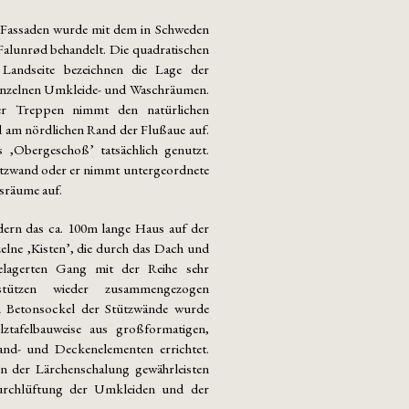
 Fassaden wurde mit dem in Schweden
 Falunrød behandelt. Die quadratischen
 Landseite bezeichnen die Lage der
inzelnen Umkleide- und Waschräumen.
er Treppen nimmt den natürlichen
 am nördlichen Rand der Flußaue auf.
s ‚Obergeschoß’ tatsächlich genutzt.
ützwand oder er nimmt untergeordnete
bsräume auf.
dern das ca. 100m lange Haus auf der
zelne ‚Kisten’, die durch das Dach und
lagerten Gang mit der Reihe sehr
lstützen wieder zusammengezogen
 Betonsockel der Stützwände wurde
ztafelbauweise aus großformatigen,
and- und Deckenelementen errichtet.
n der Lärchenschalung gewährleisten
Durchlüftung der Umkleiden und der