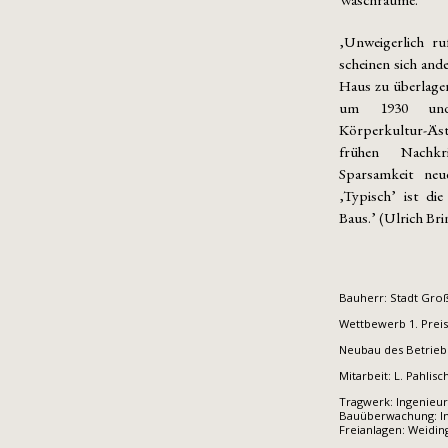
‚Unweigerlich r
scheinen sich and
Haus zu überlage
um 1930 und 
Körperkultur-Äs
frühen Nachkr
Sparsamkeit neu
‚Typisch’ ist die
Baus.’ (Ulrich Br
Bauherr: Stadt Gro
Wettbewerb 1. Preis,
Neubau des Betrieb
Mitarbeit: L. Pahlis
Tragwerk: Ingenieu
Bauüberwachung: In
Freianlagen: Weidin