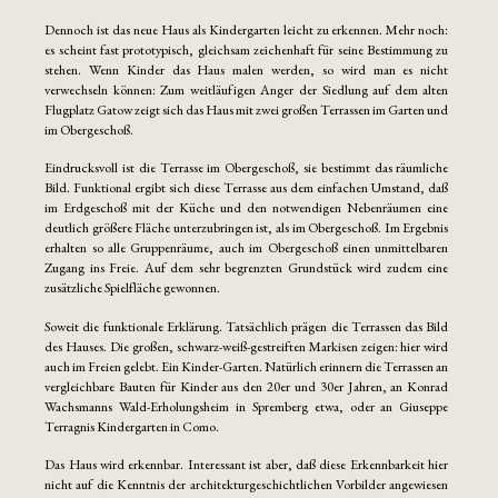
Dennoch ist das neue Haus als Kindergarten leicht zu erkennen. Mehr noch:
es scheint fast prototypisch, gleichsam zeichenhaft für seine Bestimmung zu
stehen. Wenn Kinder das Haus malen werden, so wird man es nicht
verwechseln können: Zum weitläufigen Anger der Siedlung auf dem alten
Flugplatz Gatow zeigt sich das Haus mit zwei großen Terrassen im Garten und
im Obergeschoß.
Eindrucksvoll ist die Terrasse im Obergeschoß, sie bestimmt das räumliche
Bild. Funktional ergibt sich diese Terrasse aus dem einfachen Umstand, daß
im Erdgeschoß mit der Küche und den notwendigen Nebenräumen eine
deutlich größere Fläche unterzubringen ist, als im Obergeschoß. Im Ergebnis
erhalten so alle Gruppenräume, auch im Obergeschoß einen unmittelbaren
Zugang ins Freie. Auf dem sehr begrenzten Grundstück wird zudem eine
zusätzliche Spielfläche gewonnen.
Soweit die funktionale Erklärung. Tatsächlich prägen die Terrassen das Bild
des Hauses. Die großen, schwarz-weiß-gestreiften Markisen zeigen: hier wird
auch im Freien gelebt. Ein Kinder-Garten. Natürlich erinnern die Terrassen an
vergleichbare Bauten für Kinder aus den 20er und 30er Jahren, an Konrad
Wachsmanns Wald-Erholungsheim in Spremberg etwa, oder an Giuseppe
Terragnis Kindergarten in Como.
Das Haus wird erkennbar. Interessant ist aber, daß diese Erkennbarkeit hier
nicht auf die Kenntnis der architekturgeschichtlichen Vorbilder angewiesen