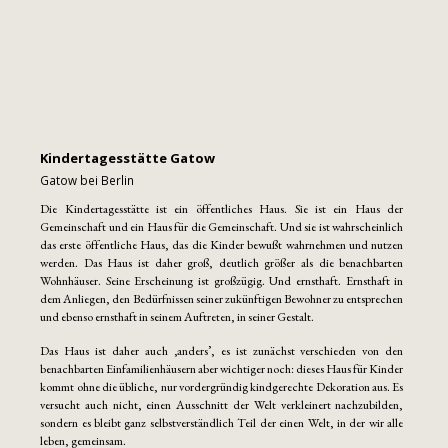
Kindertagesstätte Gatow
Gatow bei Berlin
Die Kindertagesstätte ist ein öffentliches Haus. Sie ist ein Haus der
Gemeinschaft und ein Haus für die Gemeinschaft. Und sie ist wahrscheinlich
das erste öffentliche Haus, das die Kinder bewußt wahrnehmen und nutzen
werden. Das Haus ist daher groß, deutlich größer als die benachbarten
Wohnhäuser. Seine Erscheinung ist großzügig. Und ernsthaft. Ernsthaft in
dem Anliegen, den Bedürfnissen seiner zukünftigen Bewohner zu entsprechen
und ebenso ernsthaft in seinem Auftreten, in seiner Gestalt.
Das Haus ist daher auch ‚anders’, es ist zunächst verschieden von den
benachbarten Einfamilienhäusern aber wichtiger noch: dieses Haus für Kinder
kommt ohne die übliche, nur vordergründig kindgerechte Dekoration aus. Es
versucht auch nicht, einen Ausschnitt der Welt verkleinert nachzubilden,
sondern es bleibt ganz selbstverständlich Teil der einen Welt, in der wir alle
leben, gemeinsam.