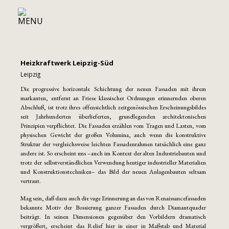
Heizkraftwerk Leipzig-Süd
Leipzig
Die progressive horizontale Schichtung der neuen Fassaden mit ihrem
markanten, entfernt an Friese klassischer Ordnungen erinnernden oberen
Abschluß, ist trotz ihres offensichtlich zeitgenössischen Erscheinungsbildes
seit Jahrhunderten überlieferten, grundlegenden architektonischen
Prinzipien verpflichtet. Die Fassaden erzählen vom Tragen und Lasten, vom
physischen Gewicht der großen Volumina, auch wenn die konstruktive
Struktur der vergleichsweise leichten Fassadenrahmen tatsächlich eine ganz
andere ist. So erscheint uns –auch im Kontext der alten Industriebauten und
trotz der selbstverständlichen Verwendung heutiger industrieller Materialien
und Konstruktionstechniken– das Bild der neuen Anlagenbauten seltsam
vertraut.
Mag sein, daß dazu auch die vage Erinnerung an das von Renaissancefassaden
bekannte Motiv der Bossierung ganzer Fassaden durch Diamantquader
beiträgt. In seinen Dimensionen gegenüber den Vorbildern dramatisch
vergrößert, erscheint das Relief hier in einer in Maßstab und Material